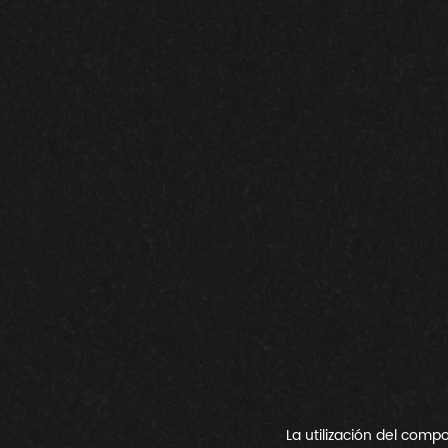
 La utilización del compost de orujo de uva, a partir de los residuos prensados de la pepita de la uva, los 