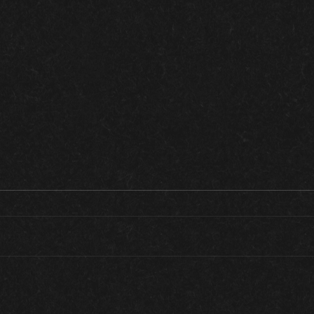
Brotación vid: Suelo entre hileras
Poda 
con vegetación.
de nu