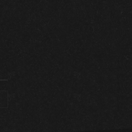
en seco: Alargando la vida
estra vid