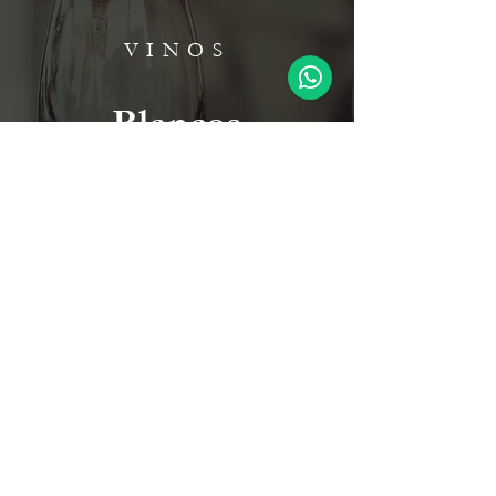
VINOS
Blancos
Chardonnay
Comprar ahora
1850